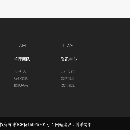
TEAM
NEWS
管理团队
资讯中心
合 伙 人
公司动态
核心团队
媒体报道
团队风采
政策法规
版权所有
浙ICP备15025701号-1
网站建设
：
博采网络